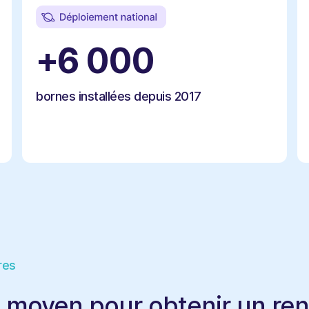
+6 000
bornes installées depuis 2017
res
ai moyen pour obtenir un r